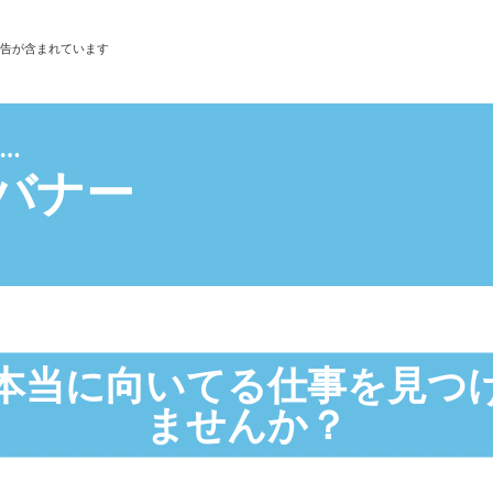
告が含まれています
受ける
バナー
セル界隈
隈
細女子界隈
フレ界隈
界隈
の狭間界隈
せ界隈
本当に向いてる仕事を見つ
マン界隈
ル界隈
ませんか？
隈
界隈