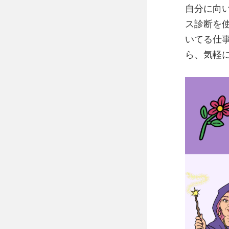
風に吹かれ
自分に向
心の充電ス
ス診断を
他人ファー
いてる仕
キャプテン
頼まれ女子
ら、気軽
映え界隈
職人界隈
マイペース
縁の下の自
安定思考界
ありがと待
こんにゃく
パリピ界隈
トレンド界
短距離無双
フッ軽界隈
みんなのお
コミュ力お
おせっ界隈
いいひと界