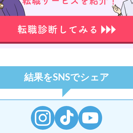
トップ界隈
場界隈
隈
隈
界隈
界隈
界隈
セル界隈
結果をSNSでシェア
界隈
界隈
ダー界隈
隈
隈
隈
隈
隈