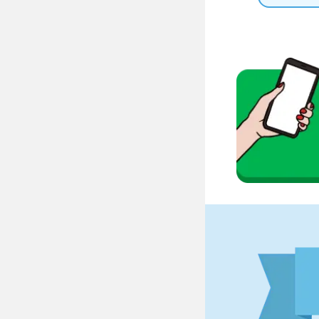
ソロ活界隈
自称ミスパ
安全第一界
責任感MA
マニュアル
行動ファー
火遊び界隈
全力女子界
自由すぎて
頼れる姉御
コスパ界隈
コミット界
前線指揮界
運営者情報
イライラ診断を
モヤモヤ診断を