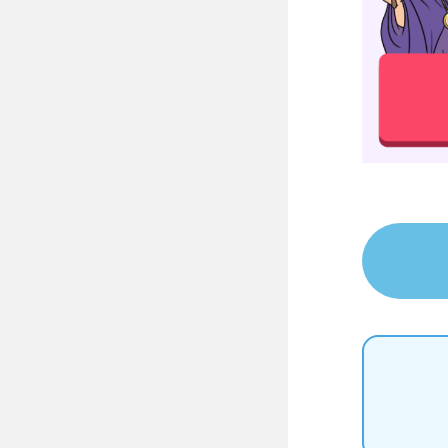
左脳界隈
思考ノンス
PDCA界隈
アイデア工
自律駆動界
進化推し界
ストイック
私がルール
知的ピエロ
常識キャン
未完の天才
自由の女神
孤高のリー
七転八起界
結果の鬼界
全権掌握界
ツンデレ界
アドリブ界
タイパ界隈