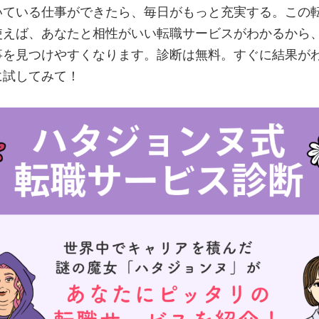
て界隈
いている仕事ができたら、毎日がもっと充実する。この
ポット界隈
使えば、あなたと相性がいい転職サービスがわかるから
スト界隈
事を見つけやすくなります。診断は無料。すぐに結果が
界隈
界隈
に試してみて！
界隈
己犠牲界隈
隈
ち界隈
メンタル界隈
隈
界隈
かん界隈
化け界隈
隈