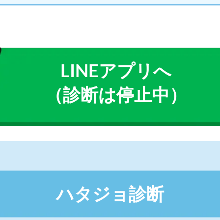
ーフェクト界隈
隈
X界隈
絶対界隈
スト界隈
LINEアプリへ
隈
（診断は停止中）
ごめん界隈
界隈
隈
隈
受ける
ハタジョ診断
受ける