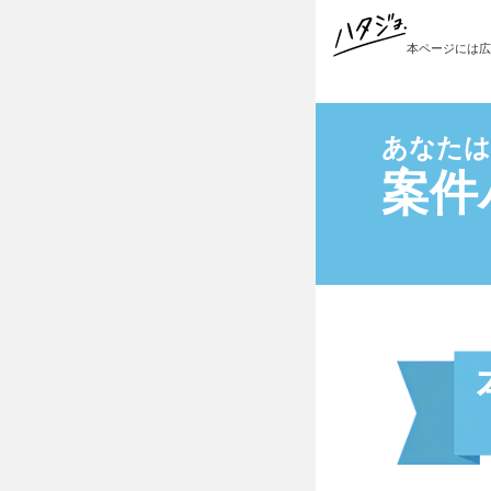
本ページには広
ハタジョ診断を
案件
本音キャン
秒で反省界
縁の下の繊
好奇心イン
陽キャ仮面
理想と現実
自責こじら
イエスウー
豆腐メンタ
夢見女子界
つくし界隈
いいね待ち