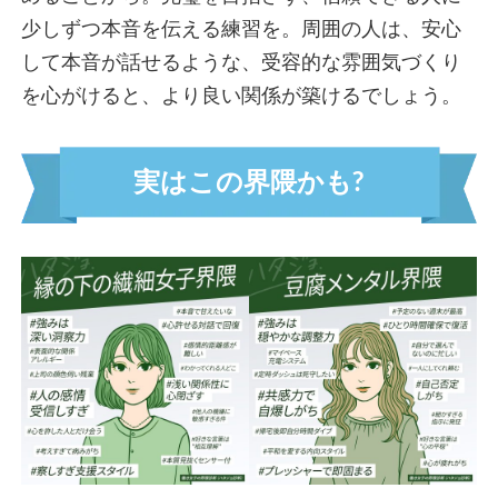
常識キャンセル界隈
少しずつ本音を伝える練習を。周囲の人は、安心
未完の天才界隈
して本音が話せるような、受容的な雰囲気づくり
自由の女神界隈
を心がけると、より良い関係が築けるでしょう。
孤高のリーダー界隈
七転八起界隈
結果の鬼界隈
実は
こ
の界隈かも?
全権掌握界隈
ツンデレ界隈
アドリブ界隈
タイパ界隈
ソロ活界隈
自称ミスパーフェクト界隈
安全第一界隈
責任感MAX界隈
マニュアル絶対界隈
行動ファースト界隈