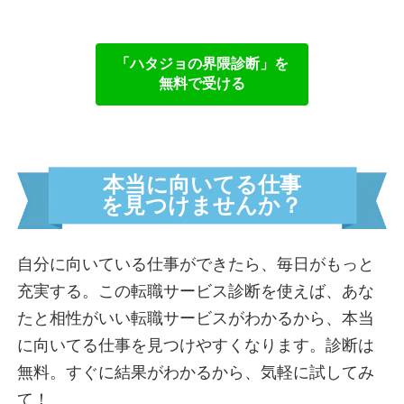
火遊び界隈
全力女子界隈
自由すぎてごめん界隈
「ハタジョの界隈診断」
を
頼れる姉御界隈
無料で受ける
コスパ界隈
コミット界隈
前線指揮界隈
本当に向いてる仕事
運営者情報
を見つけませんか？
イライラ診断を受ける
自分に向いている仕事ができたら、毎日がもっと
充実する。この転職サービス診断を使えば、あな
たと相性がいい転職サービスがわかるから、本当
モヤモヤ診断を受ける
に向いてる仕事を見つけやすくなります。診断は
無料。すぐに結果がわかるから、気軽に試してみ
て！