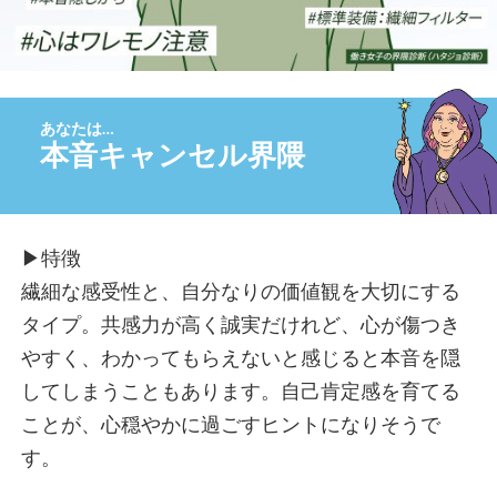
夢見女子界隈
つくし界隈
いいね待ち界隈
風に吹かれて界隈
心の充電スポット界隈
本音キャンセル界隈
他人ファースト界隈
キャプテン界隈
頼まれ女子界隈
映え界隈
▶︎特徴
職人界隈
繊細な感受性と、自分なりの価値観を大切にする
マイペース界隈
タイプ。共感力が高く誠実だけれど、心が傷つき
縁の下の自己犠牲界隈
やすく、わかってもらえないと感じると本音を隠
安定思考界隈
してしまうこともあります。自己肯定感を育てる
ありがと待ち界隈
ことが、心穏やかに過ごすヒントになりそうで
こんにゃくメンタル界隈
す。
パリピ界隈