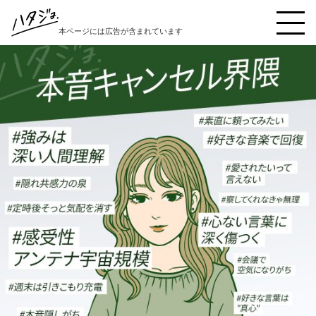
本ページには広告が含まれています
ハタジョ診断を受ける
本音キャンセル界隈
秒で反省界隈
縁の下の繊細女子界隈
好奇心インフレ界隈
陽キャ仮面界隈
理想と現実の狭間界隈
自責こじらせ界隈
イエスウーマン界隈
豆腐メンタル界隈