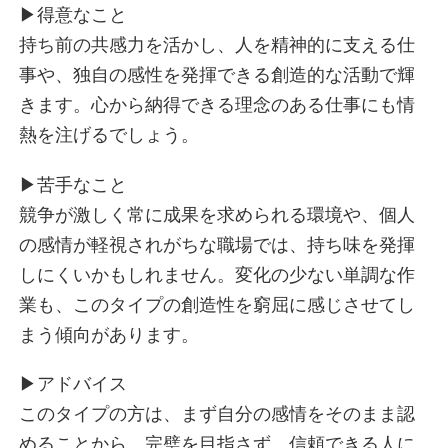
トレンド界隈
▶︎得意なこと
短距離無双界隈
持ち前の共感力を活かし、人を精神的に支える仕
フッ軽界隈
事や、独自の感性を発揮できる創造的な活動で輝
みんなのおかん界隈
きます。心から納得できる理念のある仕事にも情
コミュ力お化け界隈
熱を注げるでしょう。
おせっ界隈
いいひと界隈
▶︎苦手なこと
左脳界隈
競争が激しく常に成果を求められる環境や、個人
思考ノンストップ界隈
の感情が軽視されがちな職場では、持ち味を発揮
PDCA界隈
しにくいかもしれません。変化の少ない単調な作
アイデア工場界隈
業も、このタイプの創造性を窮屈に感じさせてし
自律駆動界隈
まう傾向があります。
進化推し界隈
ストイック界隈
▶︎アドバイス
私がルール界隈
このタイプの方は、まず自分の感情をそのまま認
知的ピエロ界隈
めることから。完璧を目指さず、信頼できる人に