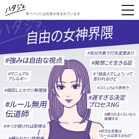
本ページには広告が含まれています
ハタジョ診断を受ける
本音キャンセル界隈
秒で反省界隈
縁の下の繊細女子界隈
好奇心インフレ界隈
陽キャ仮面界隈
理想と現実の狭間界隈
自責こじらせ界隈
イエスウーマン界隈
豆腐メンタル界隈