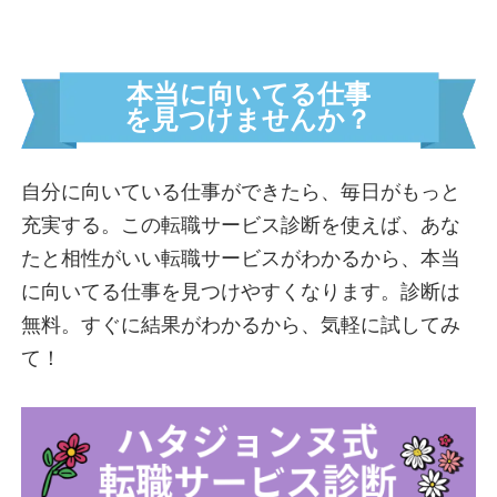
火遊び界隈
全力女子界隈
自由すぎてごめん界隈
本当に向いてる仕事
頼れる姉御界隈
を見つけませんか？
コスパ界隈
コミット界隈
自分に向いている仕事ができたら、毎日がもっと
前線指揮界隈
充実する。この転職サービス診断を使えば、あな
運営者情報
たと相性がいい転職サービスがわかるから、本当
に向いてる仕事を見つけやすくなります。診断は
イライラ診断を受ける
無料。すぐに結果がわかるから、気軽に試してみ
て！
モヤモヤ診断を受ける