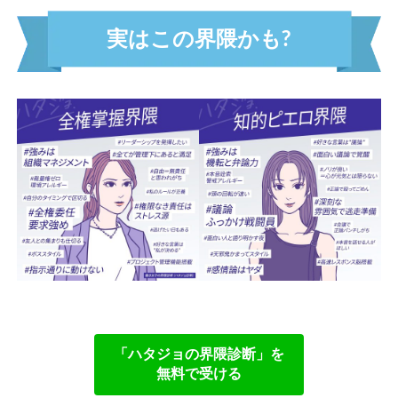
常識キャンセル界隈
未完の天才界隈
実は
こ
の界隈かも?
自由の女神界隈
孤高のリーダー界隈
七転八起界隈
結果の鬼界隈
全権掌握界隈
ツンデレ界隈
アドリブ界隈
タイパ界隈
ソロ活界隈
自称ミスパーフェクト界隈
安全第一界隈
責任感MAX界隈
マニュアル絶対界隈
「ハタジョの界隈診断」
を
無料で受ける
行動ファースト界隈