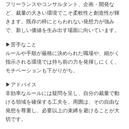
トレンド界隈
フリーランスやコンサルタント、企画・開発な
短距離無双界隈
ど、裁量の大きい環境でこそ柔軟性と創造性が輝
フッ軽界隈
きます。既存の枠にとらわれない発想力が強み
みんなのおかん界隈
で、新しい価値を生み出す場面に向いています。
コミュ力お化け界隈
おせっ界隈
▶︎苦手なこと
いいひと界隈
ルールや手順が厳格に決められた職場や、細かく
左脳界隈
指示される環境では持ち前の力を発揮しにくく、
思考ノンストップ界隈
モチベーションも下がりがち。
PDCA界隈
アイデア工場界隈
▶︎アドバイス
自律駆動界隈
非効率なルールには疑問を呈し、自分の裁量で動
進化推し界隈
ける領域を確保する工夫を。周囲は、その自由な
ストイック界隈
発想を尊重し、必要以上の束縛を避けることが大
私がルール界隈
切です。
知的ピエロ界隈