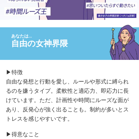
夢見女子界隈
つくし界隈
いいね待ち界隈
風に吹かれて界隈
心の充電スポット界隈
自由の女神界隈
他人ファースト界隈
キャプテン界隈
頼まれ女子界隈
映え界隈
▶︎特徴
職人界隈
自由な発想と行動を愛し、ルールや形式に縛られ
マイペース界隈
るのを嫌うタイプ。柔軟性と適応力、即応力に長
縁の下の自己犠牲界隈
けています。ただ、計画性や時間にルーズな面が
安定思考界隈
あり、反発心が強く出ることも。制約が多いとス
ありがと待ち界隈
トレスを感じやすいです。
こんにゃくメンタル界隈
パリピ界隈
▶︎得意なこと