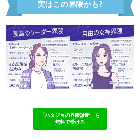
常識キャンセル界隈
実は
こ
の界隈かも?
未完の天才界隈
自由の女神界隈
孤高のリーダー界隈
七転八起界隈
結果の鬼界隈
全権掌握界隈
ツンデレ界隈
アドリブ界隈
タイパ界隈
ソロ活界隈
自称ミスパーフェクト界隈
安全第一界隈
「ハタジョの界隈診断」
を
責任感MAX界隈
無料で受ける
マニュアル絶対界隈
行動ファースト界隈