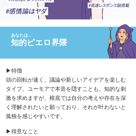
夢見女子界隈
つくし界隈
いいね待ち界隈
風に吹かれて界隈
心の充電スポット界隈
知的ピエロ界隈
他人ファースト界隈
キャプテン界隈
頼まれ女子界隈
映え界隈
▶︎特徴
職人界隈
頭の回転が速く、議論や新しいアイデアを楽しむ
マイペース界隈
タイプ。ユーモアで本音を隠すことも。知的な刺
縁の下の自己犠牲界隈
激を求めますが、根底では自分の考えや存在を深
安定思考界隈
く理解されたいと願っており、それが叶わないと
ありがと待ち界隈
孤独を感じやすいです。
こんにゃくメンタル界隈
パリピ界隈
▶︎得意なこと