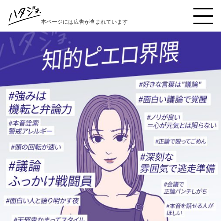
本ページには広告が含まれています
ハタジョ診断を受ける
本音キャンセル界隈
秒で反省界隈
縁の下の繊細女子界隈
好奇心インフレ界隈
陽キャ仮面界隈
理想と現実の狭間界隈
自責こじらせ界隈
イエスウーマン界隈
豆腐メンタル界隈