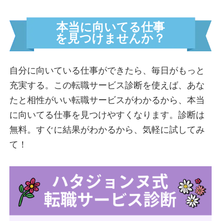
火遊び界隈
全力女子界隈
本当に向いてる仕事
自由すぎてごめん界隈
を見つけませんか？
頼れる姉御界隈
コスパ界隈
自分に向いている仕事ができたら、毎日がもっと
コミット界隈
充実する。この転職サービス診断を使えば、あな
前線指揮界隈
たと相性がいい転職サービスがわかるから、本当
運営者情報
に向いてる仕事を見つけやすくなります。診断は
無料。すぐに結果がわかるから、気軽に試してみ
イライラ診断を受ける
て！
モヤモヤ診断を受ける