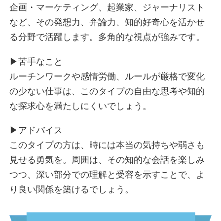
トレンド界隈
企画・マーケティング、起業家、ジャーナリスト
短距離無双界隈
など、その発想力、弁論力、知的好奇心を活かせ
フッ軽界隈
る分野で活躍します。多角的な視点が強みです。
みんなのおかん界隈
コミュ力お化け界隈
▶︎苦手なこと
おせっ界隈
ルーチンワークや感情労働、ルールが厳格で変化
いいひと界隈
の少ない仕事は、このタイプの自由な思考や知的
左脳界隈
な探求心を満たしにくいでしょう。
思考ノンストップ界隈
PDCA界隈
▶︎アドバイス
アイデア工場界隈
このタイプの方は、時には本当の気持ちや弱さも
自律駆動界隈
見せる勇気を。周囲は、その知的な会話を楽しみ
進化推し界隈
つつ、深い部分での理解と受容を示すことで、よ
ストイック界隈
り良い関係を築けるでしょう。
私がルール界隈
知的ピエロ界隈