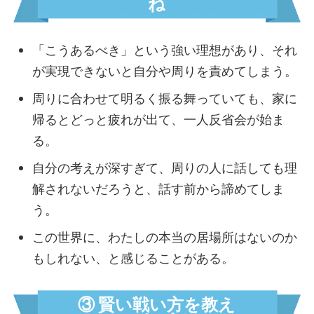
ね
トレンド界隈
短距離無双界隈
フッ軽界隈
「こうあるべき」という強い理想があり、それ
みんなのおかん界隈
が実現できないと自分や周りを責めてしまう。
コミュ力お化け界隈
周りに合わせて明るく振る舞っていても、家に
おせっ界隈
帰るとどっと疲れが出て、一人反省会が始ま
いいひと界隈
る。
左脳界隈
思考ノンストップ界隈
自分の考えが深すぎて、周りの人に話しても理
PDCA界隈
解されないだろうと、話す前から諦めてしま
アイデア工場界隈
う。
自律駆動界隈
この世界に、わたしの本当の居場所はないのか
進化推し界隈
もしれない、と感じることがある。
ストイック界隈
私がルール界隈
知的ピエロ界隈
③ 賢い戦い方を教え