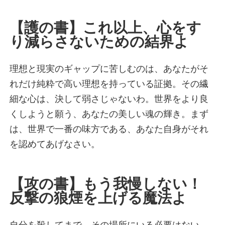
火遊び界隈
全力女子界隈
【護の書】これ以上、心をす
自由すぎてごめん界隈
り減らさないための結界よ
頼れる姉御界隈
コスパ界隈
理想と現実のギャップに苦しむのは、あなたがそ
コミット界隈
れだけ純粋で高い理想を持っている証拠。その繊
前線指揮界隈
細な心は、決して弱さじゃないわ。世界をより良
運営者情報
くしようと願う、あなたの美しい魂の輝き。まず
は、世界で一番の味方である、あなた自身がそれ
を認めてあげなさい。
イライラ診断を受ける
【攻の書】もう我慢しない！
モヤモヤ診断を受ける
反撃の狼煙を上げる魔法よ
自分を殺してまで、その場所にいる必要はない