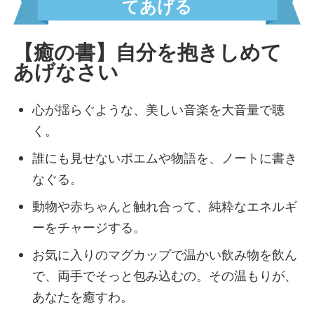
てあげる
常識キャンセル界隈
未完の天才界隈
自由の女神界隈
【癒の書】自分を抱きしめて
孤高のリーダー界隈
あげなさい
七転八起界隈
結果の鬼界隈
心が揺らぐような、美しい音楽を大音量で聴
全権掌握界隈
く。
ツンデレ界隈
誰にも見せないポエムや物語を、ノートに書き
アドリブ界隈
なぐる。
タイパ界隈
ソロ活界隈
動物や赤ちゃんと触れ合って、純粋なエネルギ
自称ミスパーフェクト界隈
ーをチャージする。
安全第一界隈
お気に入りのマグカップで温かい飲み物を飲ん
責任感MAX界隈
で、両手でそっと包み込むの。その温もりが、
マニュアル絶対界隈
あなたを癒すわ。
行動ファースト界隈