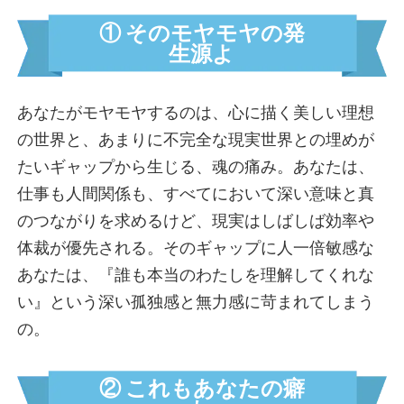
夢見女子界隈
① そのモヤモヤの発
つくし界隈
生源よ
いいね待ち界隈
風に吹かれて界隈
心の充電スポット界隈
あなたがモヤモヤするのは、心に描く美しい理想
他人ファースト界隈
の世界と、あまりに不完全な現実世界との埋めが
キャプテン界隈
たいギャップから生じる、魂の痛み。あなたは、
頼まれ女子界隈
仕事も人間関係も、すべてにおいて深い意味と真
映え界隈
のつながりを求めるけど、現実はしばしば効率や
職人界隈
体裁が優先される。そのギャップに人一倍敏感な
マイペース界隈
あなたは、『誰も本当のわたしを理解してくれな
縁の下の自己犠牲界隈
い』という深い孤独感と無力感に苛まれてしまう
安定思考界隈
の。
ありがと待ち界隈
こんにゃくメンタル界隈
② これもあなたの癖
パリピ界隈