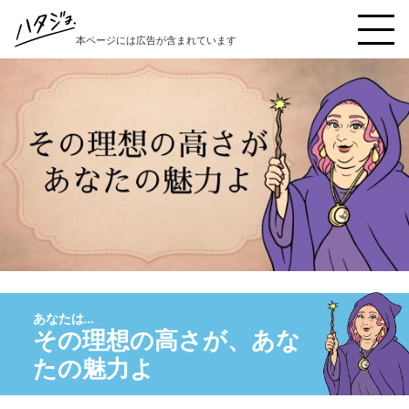
本ページには広告が含まれています
ハタジョ診断を受ける
本音キャンセル界隈
秒で反省界隈
縁の下の繊細女子界隈
好奇心インフレ界隈
陽キャ仮面界隈
理想と現実の狭間界隈
その理想の高さが、あな
自責こじらせ界隈
たの魅力よ
イエスウーマン界隈
豆腐メンタル界隈