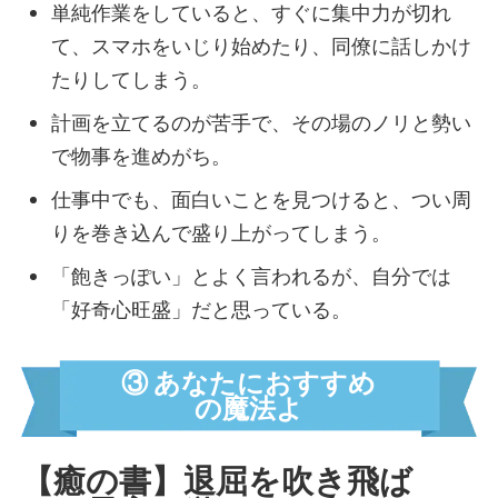
トレンド界隈
単純作業をしていると、すぐに集中力が切れ
短距離無双界隈
て、スマホをいじり始めたり、同僚に話しかけ
フッ軽界隈
たりしてしまう。
みんなのおかん界隈
計画を立てるのが苦手で、その場のノリと勢い
コミュ力お化け界隈
で物事を進めがち。
おせっ界隈
いいひと界隈
仕事中でも、面白いことを見つけると、つい周
左脳界隈
りを巻き込んで盛り上がってしまう。
思考ノンストップ界隈
「飽きっぽい」とよく言われるが、自分では
PDCA界隈
「好奇心旺盛」だと思っている。
アイデア工場界隈
自律駆動界隈
③ あなたにおすすめ
進化推し界隈
の魔法よ
ストイック界隈
私がルール界隈
【癒の書】退屈を吹き飛ば
知的ピエロ界隈