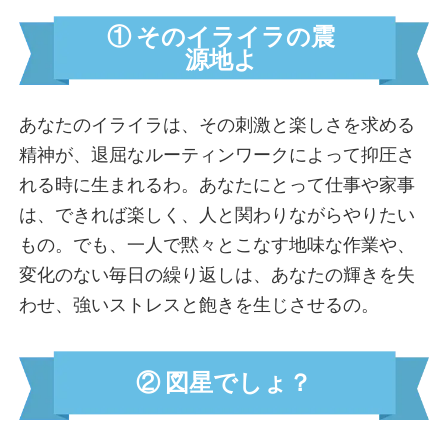
夢見女子界隈
① そのイライラの震
つくし界隈
源地よ
いいね待ち界隈
風に吹かれて界隈
心の充電スポット界隈
あなたのイライラは、その刺激と楽しさを求める
他人ファースト界隈
精神が、退屈なルーティンワークによって抑圧さ
キャプテン界隈
れる時に生まれるわ。あなたにとって仕事や家事
頼まれ女子界隈
は、できれば楽しく、人と関わりながらやりたい
映え界隈
もの。でも、一人で黙々とこなす地味な作業や、
職人界隈
変化のない毎日の繰り返しは、あなたの輝きを失
マイペース界隈
わせ、強いストレスと飽きを生じさせるの。
縁の下の自己犠牲界隈
安定思考界隈
ありがと待ち界隈
② 図星でしょ？
こんにゃくメンタル界隈
パリピ界隈