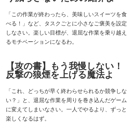
火遊び界隈
全力女子界隈
「この作業が終わったら、美味しいスイーツを食
自由すぎてごめん界隈
べる！」など、タスクごとに小さなご褒美を設定
頼れる姉御界隈
しなさい。楽しい目標が、退屈な作業を乗り越え
コスパ界隈
るモチベーションになるわ。
コミット界隈
前線指揮界隈
運営者情報
【攻の書】もう我慢しない！
反撃の狼煙を上げる魔法よ
イライラ診断を受ける
「これ、どっちが早く終わらせられるか競争しな
い？」と、退屈な作業を周りを巻き込んだゲーム
に変えてしまいなさい。一人でやるより、ずっと
モヤモヤ診断を受ける
楽しくなるはず。