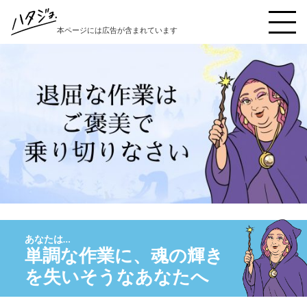
本ページには広告が含まれています
ハタジョ診断を受ける
本音キャンセル界隈
秒で反省界隈
縁の下の繊細女子界隈
好奇心インフレ界隈
陽キャ仮面界隈
理想と現実の狭間界隈
単調な作業に、魂の輝き
自責こじらせ界隈
を失いそうなあなたへ
イエスウーマン界隈
豆腐メンタル界隈