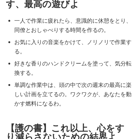
す、最高の遊びよ
常識キャンセル界隈
未完の天才界隈
自由の女神界隈
一人で作業に疲れたら、意識的に休憩をとり、
孤高のリーダー界隈
同僚とおしゃべりする時間を作るの。
七転八起界隈
お気に入りの音楽をかけて、ノリノリで作業す
結果の鬼界隈
る。
全権掌握界隈
ツンデレ界隈
好きな香りのハンドクリームを塗って、気分転
アドリブ界隈
換する。
タイパ界隈
単調な作業中は、頭の中で次の週末の最高に楽
ソロ活界隈
しい計画を立てるの。ワクワクが、あなたを動
自称ミスパーフェクト界隈
かす燃料になるわ。
安全第一界隈
責任感MAX界隈
マニュアル絶対界隈
【護の書】これ以上、心をす
行動ファースト界隈
り減らさないための結界よ