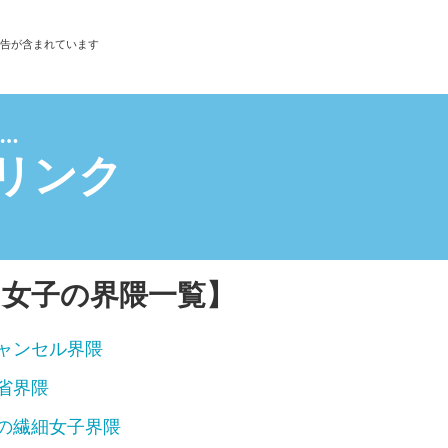
告が含まれています
受ける
リンク
セル界隈
隈
細女子界隈
フレ界隈
界隈
き女子の界隈一覧】
の狭間界隈
せ界隈
マン界隈
ャンセル界隈
ル界隈
省界隈
隈
の繊細女子界隈
界隈