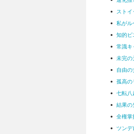
ストイ
転職サイト診断
私がル
知的ピ
常識キ
未完の
自由の
孤高の
七転八
結果の
全権掌
ツンデ