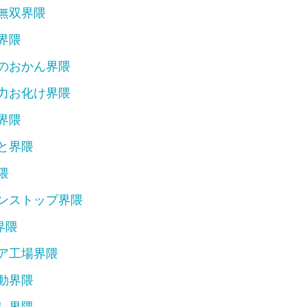
無双界隈
ーフェクト界隈
隈
界隈
X界隈
のおかん界隈
絶対界隈
スト界隈
力お化け界隈
隈
界隈
ごめん界隈
と界隈
界隈
隈
隈
隈
ンストップ界隈
界隈
ア工場界隈
受ける
動界隈
し界隈
受ける