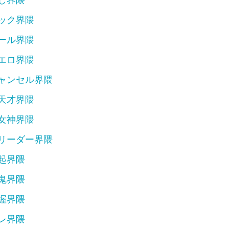
ック界隈
を受ける
ール界隈
エロ界隈
ャンセル界隈
天才界隈
女神界隈
リーダー界隈
起界隈
鬼界隈
握界隈
レ界隈