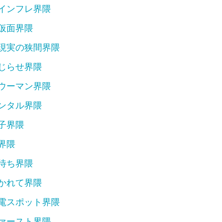
て界隈
インフレ界隈
ポット界隈
スト界隈
仮面界隈
界隈
現実の狭間界隈
界隈
じらせ界隈
界隈
ウーマン界隈
己犠牲界隈
ンタル界隈
隈
ち界隈
子界隈
メンタル界隈
界隈
隈
待ち界隈
界隈
かれて界隈
かん界隈
化け界隈
電スポット界隈
ァースト界隈
隈