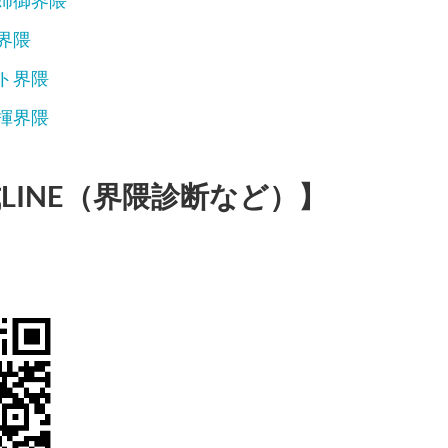
姉御界隈
界隈
ト界隈
揮界隈
LINE（界隈診断など）】