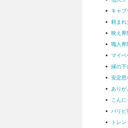
左脳界隈
キャプ
思考ノンス
PDCA界隈
頼まれ
アイデア工
自律駆動界
映え界
進化推し界
職人界
ストイック
私がルール
マイペ
知的ピエロ
常識キャン
縁の下
未完の天才
安定思
自由の女神
孤高のリー
ありが
七転八起界
結果の鬼界
こんに
全権掌握界
パリピ
ツンデレ界
アドリブ界
トレン
タイパ界隈