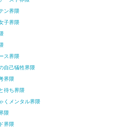
テン界隈
トップ界隈
女子界隈
場界隈
隈
隈
隈
隈
界隈
界隈
ース界隈
界隈
セル界隈
の自己犠牲界隈
界隈
考界隈
界隈
ダー界隈
と待ち界隈
隈
隈
ゃくメンタル界隈
隈
界隈
隈
隈
ド界隈