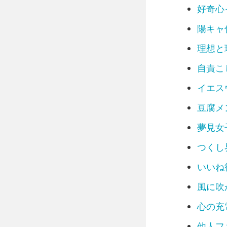
風に吹かれ
好奇心
心の充電ス
他人ファー
陽キャ
キャプテン
理想と
頼まれ女子
映え界隈
自責こ
職人界隈
マイペース
イエス
縁の下の自
豆腐メ
安定思考界
ありがと待
夢見女
こんにゃく
パリピ界隈
つくし
トレンド界
いいね
短距離無双
フッ軽界隈
風に吹
みんなのお
コミュ力お
心の充
おせっ界隈
他人フ
いいひと界