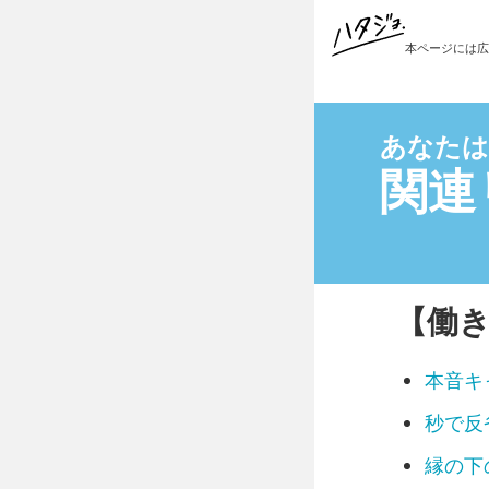
本ページには広
ハタジョ診断を
関連
本音キャン
秒で反省界
縁の下の繊
好奇心イン
陽キャ仮面
【働
理想と現実
自責こじら
イエスウー
本音キ
豆腐メンタ
秒で反
夢見女子界
つくし界隈
縁の下
いいね待ち