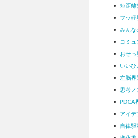
ソロ活界隈
短距離
自称ミスパ
安全第一界
フッ軽
責任感MA
みんな
マニュアル
行動ファー
コミュ
火遊び界隈
全力女子界
おせっ
自由すぎて
いいひ
頼れる姉御
コスパ界隈
左脳界
コミット界
前線指揮界
思考ノ
運営者情報
PDCA
アイデ
イライラ診断を
自律駆
進化推
モヤモヤ診断を